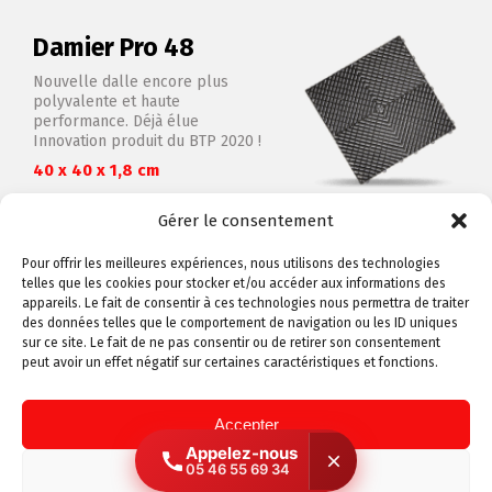
Damier Pro 48
Nouvelle dalle encore plus
polyvalente et haute
performance. Déjà élue
Innovation produit du BTP 2020 !
40 x 40 x 1,8 cm
Gérer le consentement
VOIR LE PRODUIT
Pour offrir les meilleures expériences, nous utilisons des technologies
telles que les cookies pour stocker et/ou accéder aux informations des
appareils. Le fait de consentir à ces technologies nous permettra de traiter
des données telles que le comportement de navigation ou les ID uniques
sur ce site. Le fait de ne pas consentir ou de retirer son consentement
peut avoir un effet négatif sur certaines caractéristiques et fonctions.
Parlez-nous de votre projet
Accepter
Appelez-nous
Demandez votre devis par mail
05 46 55 69 34
Refuser