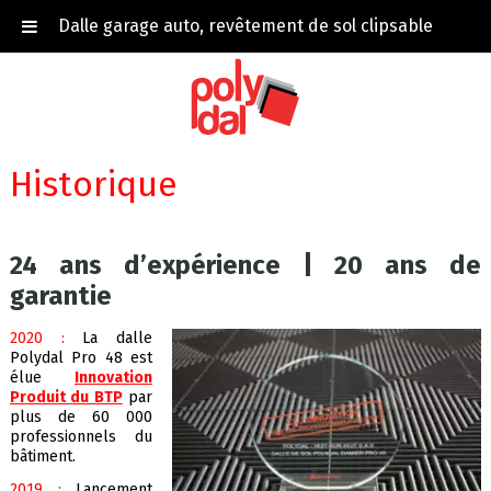
Dalle garage auto, revêtement de sol clipsable
Accueil
Historique
Historique
24 ans d’expérience | 20 ans de
garantie
2020 :
La dalle
Polydal Pro 48 est
élue
Innovation
Produit du BTP
par
plus de 60 000
professionnels du
bâtiment.
2019 :
Lancement