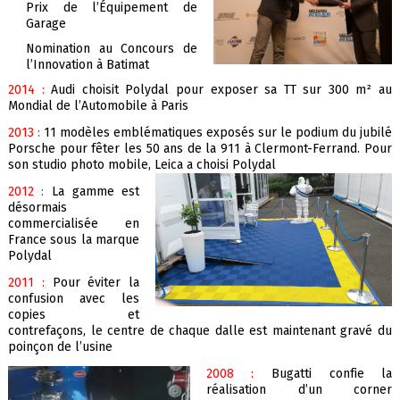
Prix de l’Équipement de
Garage
Nomination au Concours de
l’Innovation à Batimat
2014 :
Audi choisit Polydal pour exposer sa TT sur 300 m² au
Mondial de l’Automobile à Paris
2013 :
11 modèles emblématiques exposés sur le podium du jubilé
Porsche pour fêter les 50 ans de la 911 à Clermont-Ferrand. Pour
son studio photo mobile, Leica a choisi Polydal
2012 :
La gamme est
désorm
ais
commercialisée en
France sous la marque
Polydal
2011 :
Pour éviter la
confusion avec les
copies et
contrefaçons, le centre de chaque dalle est maintenant gravé du
poinçon de l’usine
2008 :
Bugatti conf
ie la
réalisation d’un corner