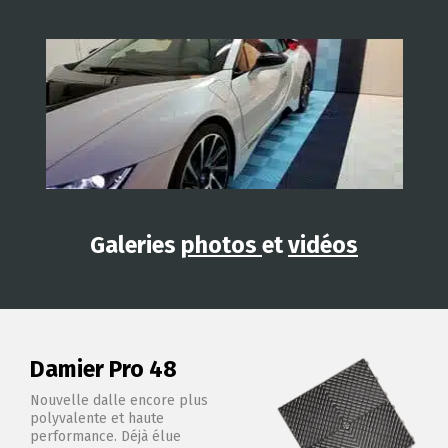
Galeries
photos
et
vidéos
Damier Pro 48
Nouvelle dalle encore plus
polyvalente et haute
performance. Déjà élue